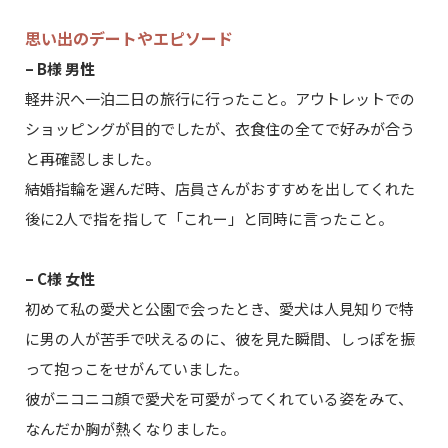
思い出のデートやエピソード
– B様 男性
軽井沢へ一泊二日の旅行に行ったこと。アウトレットでの
ショッピングが目的でしたが、衣食住の全てで好みが合う
と再確認しました。
結婚指輪を選んだ時、店員さんがおすすめを出してくれた
後に2人で指を指して「これー」と同時に言ったこと。
– C様 女性
初めて私の愛犬と公園で会ったとき、愛犬は人見知りで特
に男の人が苦手で吠えるのに、彼を見た瞬間、しっぽを振
って抱っこをせがんていました。
彼がニコニコ顔で愛犬を可愛がってくれている姿をみて、
なんだか胸が熱くなりました。