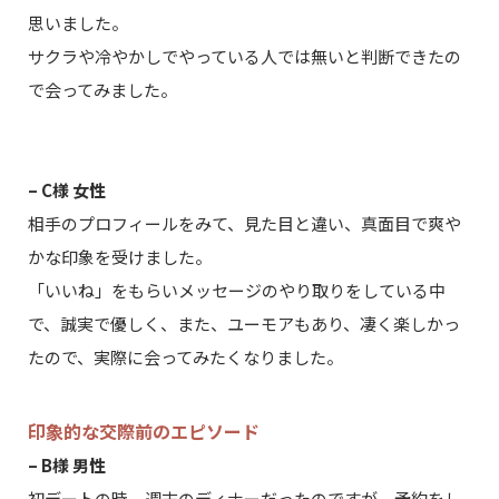
思いました。
サクラや冷やかしでやっている人では無いと判断できたの
で会ってみました。
– C様 女性
相手のプロフィールをみて、見た目と違い、真面目で爽や
かな印象を受けました。
「いいね」をもらいメッセージのやり取りをしている中
で、誠実で優しく、また、ユーモアもあり、凄く楽しかっ
たので、実際に会ってみたくなりました。
印象的な交際前のエピソード
– B様 男性
初デートの時、週末のディナーだったのですが、予約をし