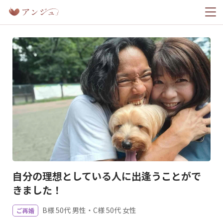
ホーム
幸せレポート
料金プラン
自分の理想としている人に出逢うことがで
今すぐ無料ではじめる
きました！
B様 50代 男性・C様 50代 女性
ご再婚
ログイン
登録済みの方