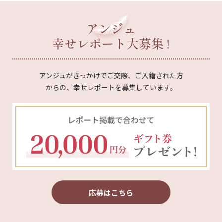
アンジュ
幸せレポート大募集 !
アンジュがきっかけでご交際、ご入籍された方
からの、幸せレポートを募集しています。
応募はこちら