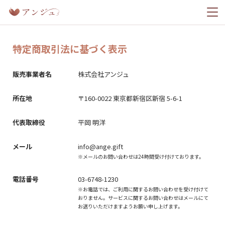
特定商取引法に基づく表示
ホーム
販売事業者名
株式会社アンジュ
幸せレポート
所在地
〒160-0022 東京都新宿区新宿 5-6-1
料金プラン
代表取締役
平岡 明洋
メール
info@ange.gift
※メールのお問い合わせは24時間受け付けております。
電話番号
03-6748-1230
今すぐ無料ではじめる
※お電話では、ご利用に関するお問い合わせを受け付けて
おりません。サービスに関するお問い合わせはメールにて
お送りいただけますようお願い申し上げます。
ログイン
登録済みの方