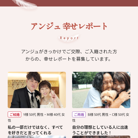
アンジュ 幸せレポート
アンジュがきっかけでご交際、ご入籍された方
からの、幸せレポートを募集しています。
ご結婚
Y様 50代 男性・M様 40代 女
ご再婚
B様 50代 男性・C様 50代 女
性
性
私の一部だけではなく、すべて
自分の理想としている人に出逢
を好きだと言ってくれる
うことができました！