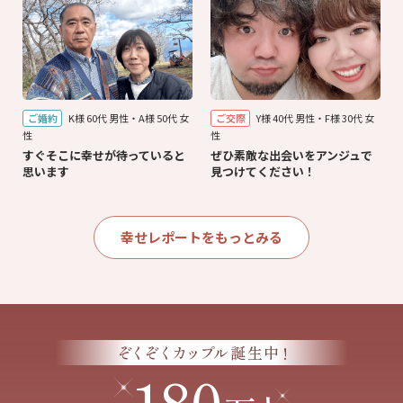
ご婚約
K様 60代 男性・A様 50代 女
ご交際
Y様 40代 男性・F様 30代 女
性
性
すぐそこに幸せが待っていると
ぜひ素敵な出会いをアンジュで
思います
見つけてください！
幸せレポートをもっとみる
!
ぞくぞくカップル
誕生中
180