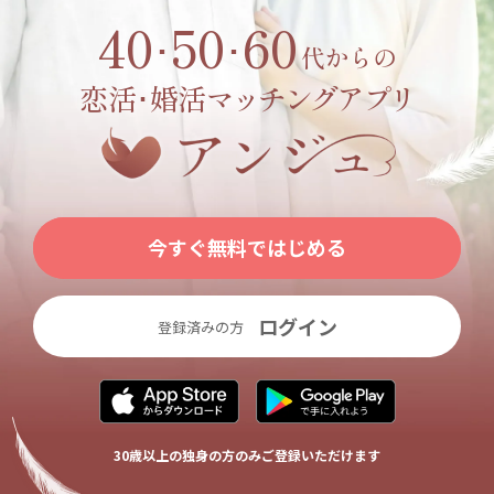
40
50
60
･
･
代からの
恋活･婚活
マッチングアプリ
今すぐ無料ではじめる
ログイン
登録済みの方
30歳以上の独身の方のみご登録いただけます