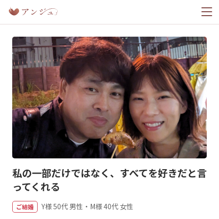
ホーム
幸せレポート
料金プラン
私の一部だけではなく、すべてを好きだと言
今すぐ無料ではじめる
ってくれる
Y様 50代 男性・M様 40代 女性
ご結婚
ログイン
登録済みの方