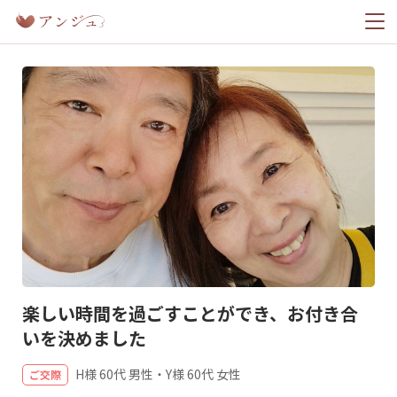
ホーム
幸せレポート
料金プラン
楽しい時間を過ごすことができ、お付き合
今すぐ無料ではじめる
いを決めました
H様 60代 男性・Y様 60代 女性
ご交際
ログイン
登録済みの方